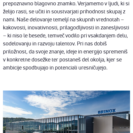
DOWNLOADS
prepoznavno blagovno znamko. Verjamemo v ljudi, ki si
ENG
želijo rasti, se učiti in soustvarjati prihodnost skupaj z
SUSTAINABILITY
nami. Naše delovanje temeljí na skupnih vrednotah –
CONTACT
kakovosti, inovativnosti, prilagodljivosti in zanesljivosti
– ki niso le besede, temveč vodilo pri vsakdanjem delu,
sodelovanju in razvoju talentov. Pri nas dobiš
priložnost, da svoje znanje, ideje in energijo spremeniš
v konkretne dosežke ter postaneš del okolja, kjer se
ambicije spodbujajo in potenciali uresničujejo.