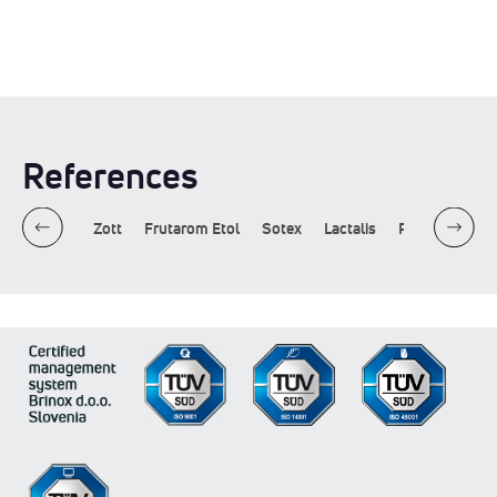
References
harmathen
Zott
Frutarom Etol
Sotex
Lactalis
PepsiCo
Žit